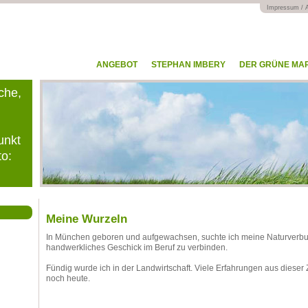
Impressum / 
ANGEBOT
STEPHAN IMBERY
DER GRÜNE MA
che,
unkt
to:
Meine Wurzeln
In München geboren und aufgewachsen, suchte ich meine Naturverb
handwerkliches Geschick im Beruf zu verbinden.
Fündig wurde ich in der Landwirtschaft. Viele Erfahrungen aus dieser
noch heute.