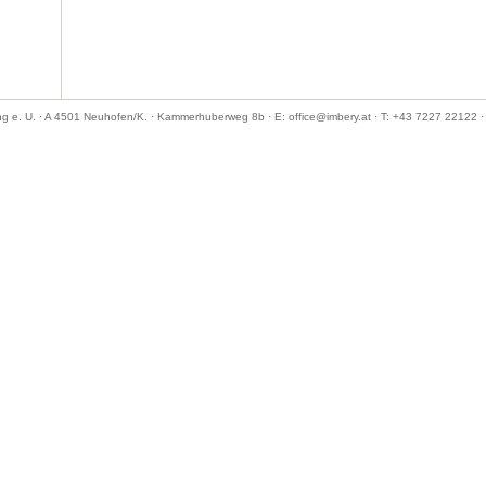
ng e. U. · A 4501 Neuhofen/K. · Kammerhuberweg 8b · E: office@imbery.at · T: +43 7227 22122 