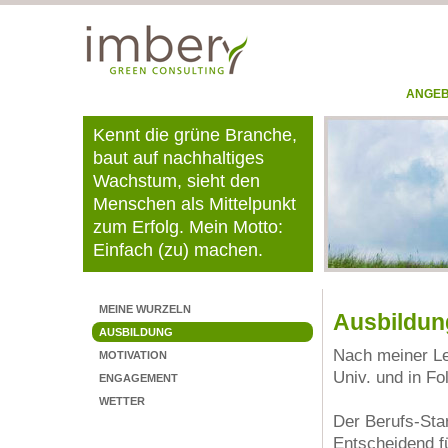
ANGE
Kennt die grüne Branche,
baut auf nachhaltiges
Wachstum, sieht den
Menschen als Mittelpunkt
zum Erfolg. Mein Motto:
Einfach (zu) machen.
MEINE WURZELN
Ausbildun
AUSBILDUNG
Nach meiner Leh
MOTIVATION
Univ. und in F
ENGAGEMENT
WETTER
Der Berufs-Star
Entscheidend f