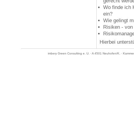
gerecht werd
Wo finde ich 
ein?
Wie gelingt m
Risiken - von
Risikomanagem
Hierbei unterst
imbery Green Consulting e. U. · A 4501 Neuhofen/K. · Kamme