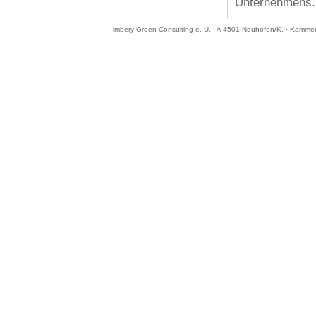
Unternehmens.
imbery Green Consulting e. U. · A 4501 Neuhofen/K. · Kamme