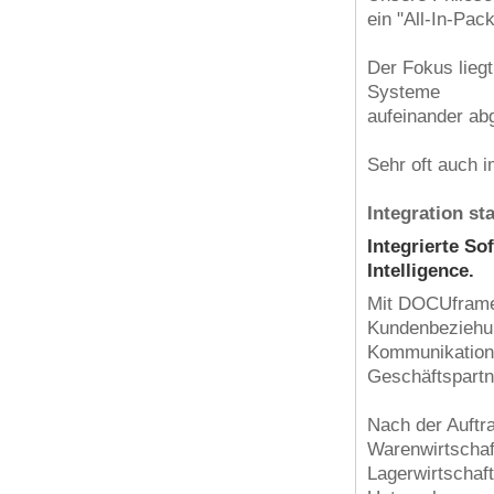
ein "All-In-Pac
Der Fokus lieg
Systeme
aufeinander ab
Sehr oft auch 
Integration st
Integrierte S
Intelligence.
Mit DOCUframe
Kundenbeziehu
Kommunikations
Geschäftspart
Nach der Auftra
Warenwirtschaf
Lagerwirtschaf