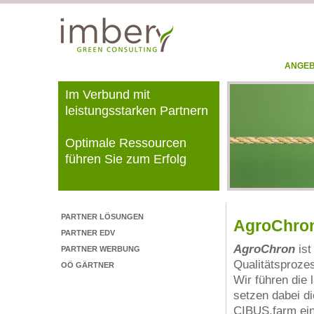
ANGE
Im Verbund mit
leistungsstarken Partnern
Optimale Ressourcen
führen Sie zum Erfolg
PARTNER LÖSUNGEN
AgroChro
PARTNER EDV
AgroChron
is
PARTNER WERBUNG
Qualitätsprozes
OÖ GÄRTNER
Wir führen die 
setzen dabei d
CIBUS.farm ei