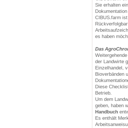
Sie erhalten e
Dokumentation 
CIBUS.farm ist
Rückverfolgbar
Arbeitsaufzeich
es haben möcht
Das AgroChr
Weitergehende 
der Landwirte 
Einzelhandel, 
Bioverbänden u
Dokumentatione
Diese Checklis
Betrieb.
Um dem Landwir
geben, haben w
Handbuch
entw
Es enthält Mer
Arbeitsanweisu