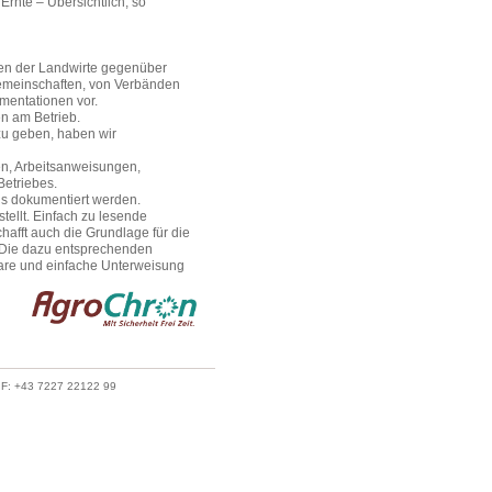
rnte – Übersichtlich, so
gen der Landwirte gegenüber
gemeinschaften, von Verbänden
mentationen vor.
n am Betrieb.
zu geben, haben wir
en, Arbeitsanweisungen,
Betriebes.
ds dokumentiert werden.
ellt. Einfach zu lesende
hafft auch die Grundlage für die
 Die dazu entsprechenden
are und einfache Unterweisung
· F: +43 7227 22122 99