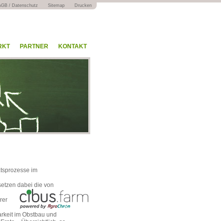
AGB / Datenschutz
Sitemap
Drucken
RKT
PARTNER
KONTAKT
ätsprozesse im
 setzen dabei die von
rer
arkeit im Obstbau und