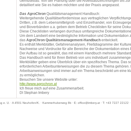
Gemüsebau. Von der Planung über die Arbeitsaufzeichnungen bis zur E
detailliert wie Sie es haben möchten und der Praxis angepasst.
Das AgroChron
Qualitätsmanagement Handbuch:
Weitergehende Qualitätserfordernisse aus vertraglichen Verpflichtun
Dritten, z.B. dem Lebensmittelgroß- und Einzelhandel, von Erzeuger
und Bioverbänden u.a. geben dem Betrieb Checklisten für seine Doku
Diese Checklisten verlangen durchaus umfangreiche Dokumentatione
Um dem Landwirt eine bestmögliche Information und Dokumentation 
das
AgroChron Qualitätsmanagement-Handbuch
entwickelt.
Es enthält Merkblätter, Gefahrenanalysen, Fließdiagramme der Kultur
Nachweise und Vordrucke für alle Bereiche der Dokumentation eines 
Der Aufbau ist so gewählt, das mit einem Handbuch mehrere Standar
Das Handbuch wird für Ihren Betrieb von uns individuell zusammengest
Merkblätter geben eine Überblick über ein spezifisches Thema. Das sc
erforderlichen Arbeitsunterweisungen die zu diesem Thema gehören.
Arbeitsanweisungen sind immer auf ein Thema beschränkt um eine kl
zu ermöglichen.
Besuchen Sie unsere Website unter:
http://www.agrochron.at
Ich freue mich auf eine Zusammenarbeit.
DI Stephan Imbery
ng e. U. · A 4501 Neuhofen/K. · Kammerhuberweg 8b · E: office@imbery.at · T: +43 7227 22122 